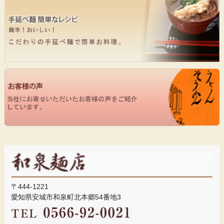
2026.3.30
手延べひやむぎの販売を始めました
2026.3.27
手延べ冷麦の販売予定
2025.10.3
価格改定のお願い
2025.6.18
ひやむぎは売り切れてしまいました。
2025.6.16
手延べひやむぎの在庫残り僅か
2025.5.13
〒444-1221
半生そうめんの予約受付中です
愛知県安城市和泉町北本郷54番地3
2025.4.9